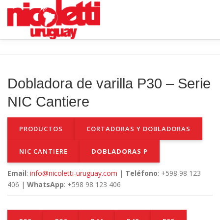
Saltar
al
contenido
INICIO
VENTA NUEVO
RENTA
VENTA USADO
Dobladora de varilla P30 – Serie
NIC Cantiere
PRODUCTOS
CORTADORAS Y DOBLADORAS
NIC CANTIERE
DOBLADORAS P
Email
:
info@nicoletti-uruguay.com
|
Teléfono
: +598 98 123
406 |
WhatsApp
: +598 98 123 406