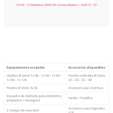
CAT-NI – 15 Dobladoras SERIE NIC Cantiere Modelo P – 2020-12 – ES
Equipamiento estándar
Accesorios disponibles
Husillos Ø (mm): 1x 48 – 1x 56 – 1x 64 –
Pivotes centrales Ø (mm):
1x 90 – 1x 126
20 – 24 – 32 – 40
Pivotes Ø (mm): 3x 36
Accesorio para Estribos
Escuadra de doblado para diámetros
Varilla + Pestillos
pequeños + Hexágono
Accesorio para Espirales
3 Clavijas de inversión
S18