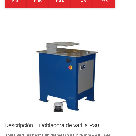
P30
P36
P44
P48
P55
Descripción – Dobladora de varilla P30
Dobla varillas hasta un diámetro de Ø26 mm – #8 | G60