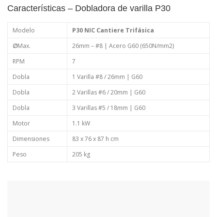
Características – Dobladora de varilla P30
Modelo
P30 NIC Cantiere Trifásica
∅
Max.
26mm – #8 | Acero G60 (650N/mm2)
RPM
7
Dobla
1 Varilla #8 / 26mm | G60
Dobla
2 Varillas #6 / 20mm | G60
Dobla
3 Varillas #5 / 18mm | G60
Motor
1.1 kW
Dimensiones
83 x 76 x 87 h cm
Peso
205 kg