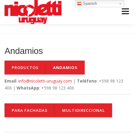
Saltar
Spanish
al
Menú
contenido
INICIO
VENTA NUEVO
RENTA
Andamios
VENTA USADO
REPUESTOS Y SERVICIO
PRODUCTOS
ANDAMIOS
Email
:
info@nicoletti-uruguay.com
|
Teléfono
: +598 98 123
CONTACTO
NOSOTROS
406 |
WhatsApp
: +598 98 123 406
PARA FACHADAS
MULTIDIRECCIONAL