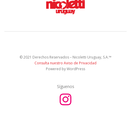
© 2021 Derechos Reservados – Nicoletti Uruguay, S.A.™
Consulta nuestro Aviso de Privacidad
Powered by WordPress
Síguenos
I
n
s
t
a
g
r