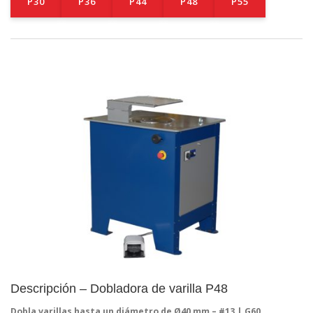
P30
P36
P44
P48
P55
Descripción – Dobladora de varilla P48
Dobla varillas hasta un diámetro de Ø40 mm – #13 | G60