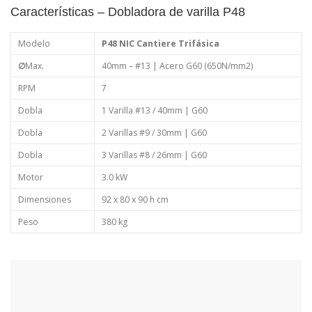
Características – Dobladora de varilla P48
Modelo
P48 NIC Cantiere Trifásica
∅
Max.
40mm – #13 | Acero G60 (650N/mm2)
RPM
7
Dobla
1 Varilla #13 / 40mm | G60
Dobla
2 Varillas #9 / 30mm | G60
Dobla
3 Varillas #8 / 26mm | G60
Motor
3.0 kW
Dimensiones
92 x 80 x 90 h cm
Peso
380 kg