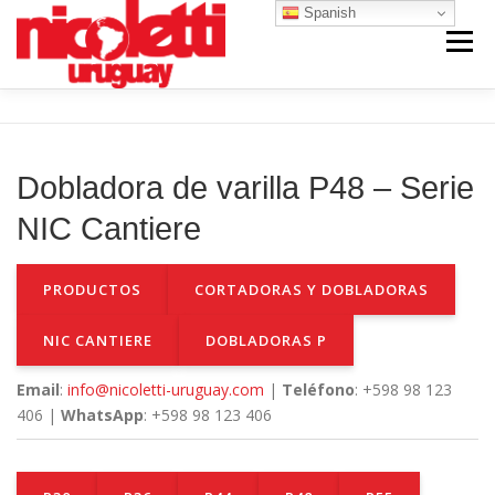
Saltar
Spanish
al
Menú
contenido
INICIO
VENTA NUEVO
RENTA
Dobladora de varilla P48 – Serie
VENTA USADO
REPUESTOS Y SERVICIO
NIC Cantiere
PRODUCTOS
CORTADORAS Y DOBLADORAS
CONTACTO
NOSOTROS
NIC CANTIERE
DOBLADORAS P
Email
:
info@nicoletti-uruguay.com
|
Teléfono
: +598 98 123
406 |
WhatsApp
: +598 98 123 406