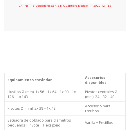
CAT-NI – 15 Dobladoras SERIE NIC Cantiere Modelo P – 2020-12 – ES
Accesorios
Equipamiento estándar
disponibles
Husillos Ø (mm): 1x 56 – 1x 64 – 1x 90 – 1x
Pivotes centrales Ø
126 – 1x 143
(mm): 24 – 32 – 40
Accesorio para
Pivotes Ø (mm): 2x 38 – 1x 48
Estribos
Escuadra de doblado para diámetros
Varilla + Pestillos
pequeños + Pivote + Hexágono