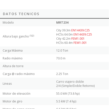
DATOS TECNICOS
Modelo
MRT234
City 39.3m
EN14439.C25
HC5s 64.0m
EN14439.C25
(1)(2)
Altura bajo gancho
City 42.2m
FEM1.001
HC5s 60.4m
FEM1.001
Carga Máxima
12.0 Ton
Radio máximo
70.0 m
Altura de torre
Carga @ radio máximo
2.25 Ton
Carro viajero doble
Lineas
2/4 (Simple/Doble Retorno)
Motor de elevación
55.0 kW (73.8 hp)
Motor de giro
5.5 kW (7.4 hp)