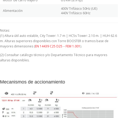
Motor de carro viajero
6.6 kW (8.9 hp)
400V Trifásico 50Hz (UE)
Alimentación
440V Trifásico 60Hz
Notas:
(1) Altura útil auto estable, City Tower: 1.7 m | HC5s Tower: 2.10 m. | HUH 62.6
m. Alturas superiores disponibles con Torre BOOSTER o tramos base de
mayores dimensiones (
EN 14439 C25 D25
–
FEM 1.001
).
(2) Consultar catálogo técnico y/o Departamento Técnico para mayores
alturas disponibles.
Mecanismos de accionamiento