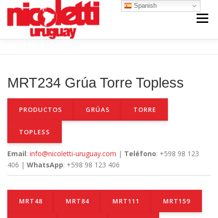
Saltar
Spanish
al
Menú
contenido
INICIO
VENTA NUEVO
RENTA
MRT234 Grúa Torre Topless
VENTA USADO
REPUESTOS Y SERVICIO
PRODUCTOS
GRÚAS
TORRE
CONTACTO
NOSOTROS
TOPLESS
Email
:
info@nicoletti-uruguay.com
|
Teléfono
: +598 98 123
406 |
WhatsApp
: +598 98 123 406
MRT48
MRT84
MRT111
MRT159