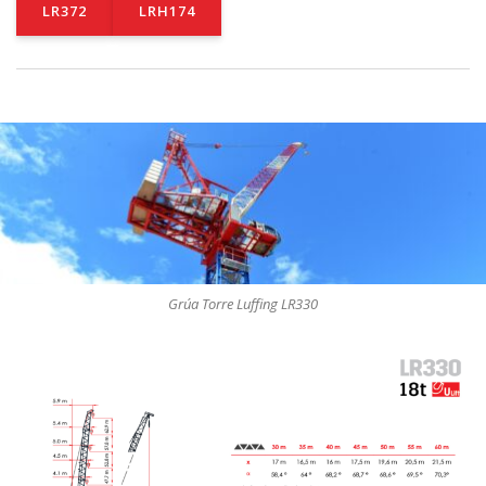
LR372
LRH174
Grúa Torre Luffing LR330