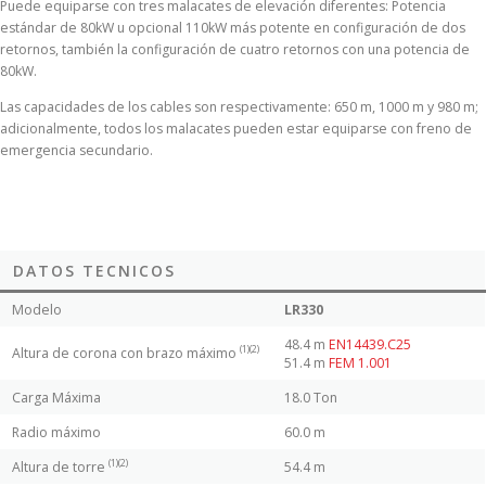
Puede equiparse con tres malacates de elevación diferentes: Potencia
estándar de 80kW u opcional 110kW más potente en configuración de dos
retornos, también la configuración de cuatro retornos con una potencia de
80kW.
Las capacidades de los cables son respectivamente: 650 m, 1000 m y 980 m;
adicionalmente, todos los malacates pueden estar equiparse con freno de
emergencia secundario.
DATOS TECNICOS
Modelo
LR330
48.4 m
EN14439.C25
(1)(2)
Altura de corona con brazo máximo
51.4 m
FEM 1.001
Carga Máxima
18.0 Ton
Radio máximo
60.0 m
(1)(2)
Altura de torre
54.4 m