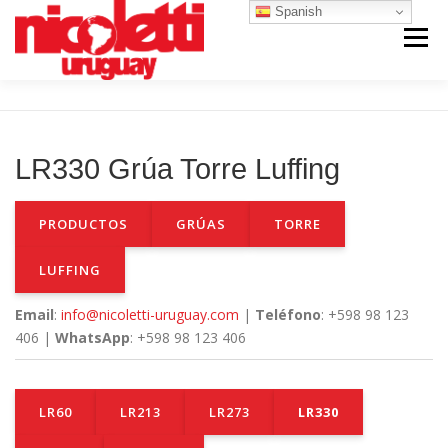
Saltar
Spanish
al
Menú
contenido
INICIO
VENTA NUEVO
RENTA
LR330 Grúa Torre Luffing
VENTA USADO
REPUESTOS Y SERVICIO
PRODUCTOS
GRÚAS
TORRE
CONTACTO
NOSOTROS
LUFFING
Email
:
info@nicoletti-uruguay.com
|
Teléfono
: +598 98 123
406 |
WhatsApp
: +598 98 123 406
LR60
LR213
LR273
LR330