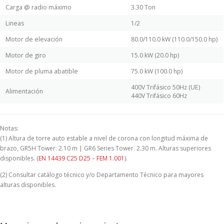
Carga @ radio máximo
3.30 Ton
Lineas
1/2
Motor de elevación
80.0/110.0 kW (110.0/150.0 hp)
Motor de giro
15.0 kW (20.0 hp)
Motor de pluma abatible
75.0 kW (100.0 hp)
400V Trifásico 50Hz (UE)
Alimentación
440V Trifásico 60Hz
Notas:
(1) Altura de torre auto estable a nivel de corona con longitud máxima de
brazo, GR5H Tower: 2.10 m | GR6 Series Tower. 2.30 m. Alturas superiores
disponibles. (
EN 14439 C25 D25
–
FEM 1.001
).
(2) Consultar catálogo técnico y/o Departamento Técnico para mayores
alturas disponibles.