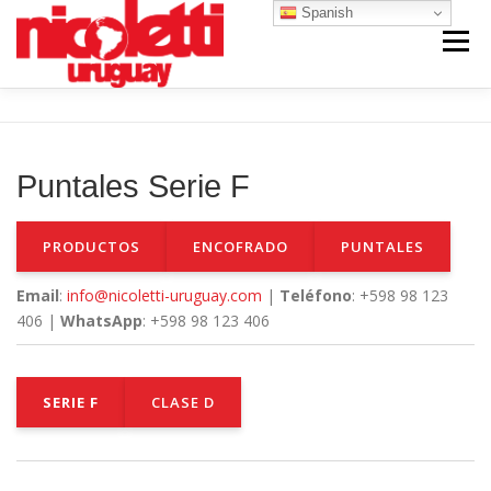
Saltar
Spanish
al
Menú
contenido
INICIO
VENTA NUEVO
RENTA
Puntales Serie F
VENTA USADO
REPUESTOS Y SERVICIO
PRODUCTOS
ENCOFRADO
PUNTALES
CONTACTO
NOSOTROS
Email
:
info@nicoletti-uruguay.com
|
Teléfono
: +598 98 123
406 |
WhatsApp
: +598 98 123 406
SERIE F
CLASE D