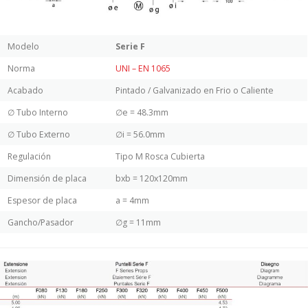
Modelo
Serie F
Norma
UNI – EN 1065
Acabado
Pintado / Galvanizado en Frio o Caliente
∅ Tubo Interno
∅e = 48.3mm
∅ Tubo Externo
∅i = 56.0mm
Regulación
Tipo M Rosca Cubierta
Dimensión de placa
bxb = 120x120mm
Espesor de placa
a = 4mm
Gancho/Pasador
∅g = 11mm