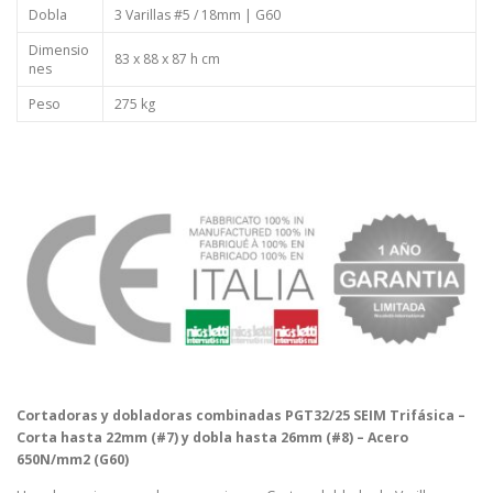
Dobla
3 Varillas #5 / 18mm | G60
Dimensio
83 x 88 x 87 h cm
nes
Peso
275 kg
Cortadoras y dobladoras combinadas PGT32/25 SEIM Trifásica –
Corta hasta 22mm (#7) y dobla hasta 26mm (#8) – Acero
650N/mm2 (G60)