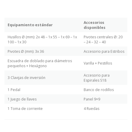
Accesorios
Equipamiento estándar
disponibles
Husillos Ø (mm): 2x 48 – 1x 55 – 1x 69 – 1x
Pivotes centrales Ø: 20
100 – 1x 30
– 24 – 32 – 40
Pivotes Ø (mm): 3x 36
Accesorio para Estribos
Escuadra de doblado para diámetros
Varilla + Pestillos
pequeños + Hexágono
Accesorio para
3 Clavijas de inversión
Espirales S18
1 Pedal
Banco de rodillos
1 Juego de llaves
Panel 9×9
1 Toma de corriente
4 Ruedas