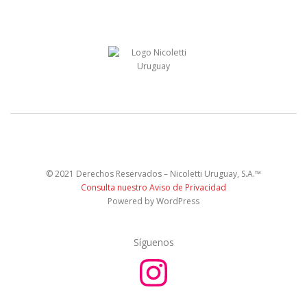
© 2021 Derechos Reservados – Nicoletti Uruguay, S.A.™
Consulta nuestro Aviso de Privacidad
Powered by WordPress
Síguenos
I
n
s