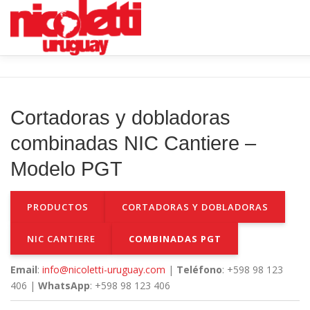
Saltar
al
contenido
INICIO
VENTA NUEVO
RENTA
VENTA USADO
Cortadoras y dobladoras
combinadas NIC Cantiere –
Modelo PGT
PRODUCTOS
CORTADORAS Y DOBLADORAS
NIC CANTIERE
COMBINADAS PGT
Email
:
info@nicoletti-uruguay.com
|
Teléfono
: +598 98 123
406 |
WhatsApp
: +598 98 123 406