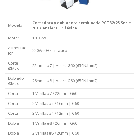
Cortadora y dobladora combinada PGT32/25 Serie
Modelo
NIC Cantiere Trifásica
Motor
1.10 kW
Alimentac
220V/60Hz Trifásico
ión
Corte
22mm – #7 | Acero G60 (650N/mm2)
∅
Max.
Doblado
26mm – #8 | Acero G60 (650N/mm2)
∅
Max.
Corta
1 Varilla #7 / 22mm | G60
Corta
2 Varillas #5 / 16mm | G60
Corta
3 Varillas #4 / 12mm | G60
Dobla
1 Varilla #8 / 26mm | G60
Dobla
2 Varillas #6 / 20mm | G60